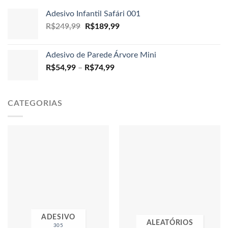
Adesivo Infantil Safári 001
O
O
R$
249,99
R$
189,99
preço
preço
original
atual
Adesivo de Parede Árvore Mini
era:
é:
Faixa
R$
54,99
–
R$
74,99
R$249,99.
R$189,99.
de
preço:
R$54,99
CATEGORIAS
através
R$74,99
ADESIVO
ALEATÓRIOS
305