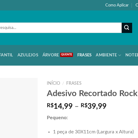
Como Aplicar
O
quisar
:
FANTIL
AZULEJOS
ÁRVORE
FRASES
AMBIENTE
NOTE
INÍCIO
/
FRASES
Adesivo Recortado Rock 
Faixa
R$
14,99
–
R$
39,99
de
Pequeno:
preço:
R$14,99
1 peça de 30X11cm (Largura x Altura)
através