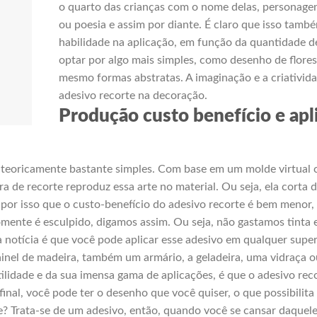
o quarto das crianças com o nome delas, personage
ou poesia e assim por diante. É claro que isso tam
habilidade na aplicação, em função da quantidade
optar por algo mais simples, como desenho de flores,
mesmo formas abstratas. A imaginação e a criativida
adesivo recorte na decoração.
Produção custo benefício e apl
 teoricamente bastante simples. Com base em um molde virtual 
a de recorte reproduz essa arte no material. Ou seja, ela corta
por isso que o custo-benefício do adesivo recorte é bem menor, a
omente é esculpido, digamos assim. Ou seja, não gastamos tinta 
 notícia é que você pode aplicar esse adesivo em qualquer superfí
nel de madeira, também um armário, a geladeira, uma vidraça ou 
ilidade e da sua imensa gama de aplicações, é que o adesivo reco
final, você pode ter o desenho que você quiser, o que possibilita
e? Trata-se de um adesivo, então, quando você se cansar daquele