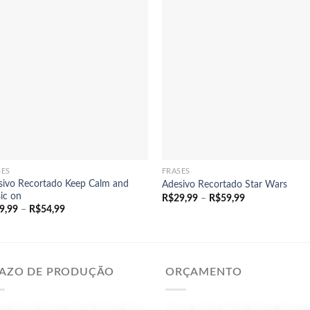
+
+
SES
FRASES
sivo Recortado Keep Calm and
Adesivo Recortado Star Wars
ic on
Faixa
R$
29,99
–
R$
59,99
de
Faixa
9,99
–
R$
54,99
preço:
de
R$29,99
preço:
através
R$29,99
R$59,99
através
R$54,99
AZO DE PRODUÇÃO
ORÇAMENTO