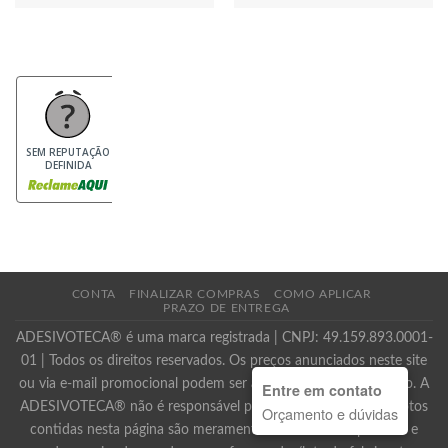
SEM REPUTAÇÃO
DEFINIDA
CONTA
FINALIZAR COMPRAS
COMO APLICAR
PRAZO DE ENTREGA
ADESIVOTECA® é uma marca registrada | CNPJ: 49.159.893.0001-
01 | Todos os direitos reservados. Os preços anunciados neste site
ou via e-mail promocional podem ser alterados sem prévio aviso. A
Entre em contato
ADESIVOTECA® não é responsável por erros descritivos. As fotos
Orçamento e dúvidas
contidas nesta página são meramente ilustrativas do produto e