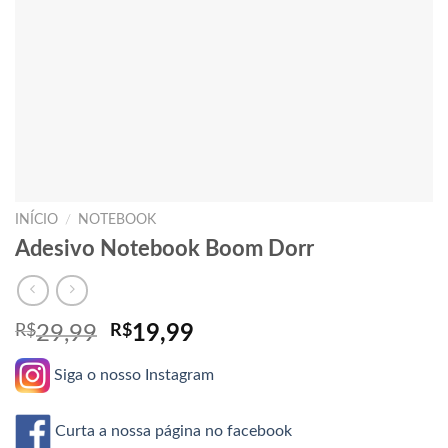
INÍCIO
/
NOTEBOOK
Adesivo Notebook Boom Dorr
O
O
R$
29,99
R$
19,99
preço
preço
Siga o nosso Instagram
original
atual
era:
é:
R$29,99.
R$19,99.
Curta a nossa página no facebook