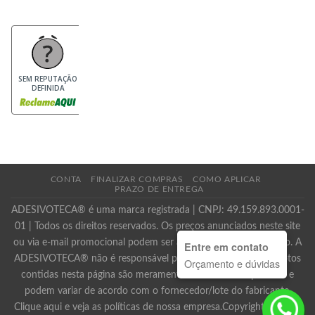
SEM REPUTAÇÃO
DEFINIDA
CONTA
FINALIZAR COMPRAS
COMO APLICAR
PRAZO DE ENTREGA
ADESIVOTECA® é uma marca registrada | CNPJ: 49.159.893.0001-
01 | Todos os direitos reservados. Os preços anunciados neste site
ou via e-mail promocional podem ser alterados sem prévio aviso. A
Entre em contato
ADESIVOTECA® não é responsável por erros descritivos. As fotos
Orçamento e dúvidas
contidas nesta página são meramente ilustrativas do produto e
podem variar de acordo com o fornecedor/lote do fabricante.
Clique aqui e veja as políticas de nossa empresa.Copyright 2026 ©