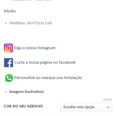
através
R$44,99
Médio
Medidas: 66×55cm LxA
Siga o nosso Instagram
Curta a nossa página no facebook
Personalize ou marque sua instalação
imagem ilustrativa!
LIMPAR
COR DO SEU ADESIVO