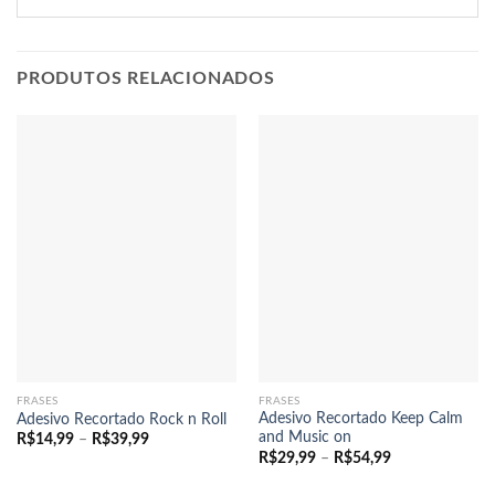
PRODUTOS RELACIONADOS
FRASES
FRASES
Adesivo Recortado Keep Calm
Adesivo Recortado Rock n Roll
and Music on
Faixa
R$
14,99
–
R$
39,99
de
Faixa
R$
29,99
–
R$
54,99
preço:
de
R$14,99
preço: