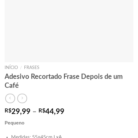
INÍCIO
/
FRASES
Adesivo Recortado Frase Depois de um
Café
Faixa
R$
29,99
–
R$
44,99
de
Pequeno
preço:
R$29,99
Medidas: 55×45cm LxA