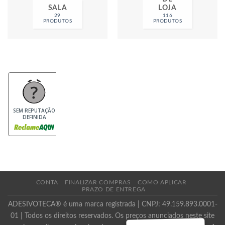
SALA
LOJA
29
116
PRODUTOS
PRODUTOS
SEM REPUTAÇÃO
DEFINIDA
CONTA
FINALIZAR COMPRAS
COMO APLICAR
PRAZO DE ENTREGA
ADESIVOTECA® é uma marca registrada | CNPJ: 49.159.893.0001-
01 | Todos os direitos reservados. Os preços anunciados neste site