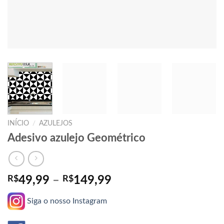
INÍCIO
/
AZULEJOS
Adesivo azulejo Geométrico
Faixa
R$
49,99
–
R$
149,99
de
Siga o nosso Instagram
preço:
R$49,99