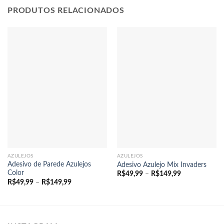
PRODUTOS RELACIONADOS
AZULEJOS
AZULEJOS
Adesivo de Parede Azulejos
Adesivo Azulejo Mix Invaders
Color
Faixa
R$
49,99
–
R$
149,99
de
Faixa
R$
49,99
–
R$
149,99
preço:
de
R$49,99
preço:
através
R$49,99
R$149,99
através
R$149,99