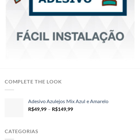
COMPLETE THE LOOK
Adesivo Azulejos Mix Azul e Amarelo
Faixa
R$
49,99
–
R$
149,99
de
preço:
R$49,99
CATEGORIAS
através