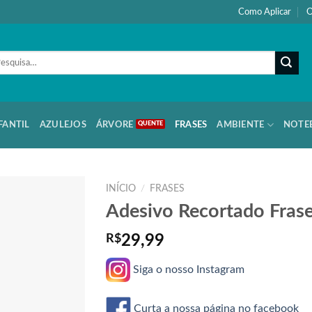
Como Aplicar
O
quisar
:
FANTIL
AZULEJOS
ÁRVORE
FRASES
AMBIENTE
NOTE
INÍCIO
/
FRASES
Adesivo Recortado Fras
R$
29,99
Siga o nosso Instagram
Curta a nossa página no facebook