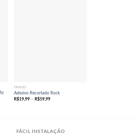
+
FRASES
iz
Adesivo Recortado Rock
Faixa
R$
19,99
–
R$
59,99
de
preço:
R$19,99
através
R$59,99
FÁCIL INSTALAÇÃO