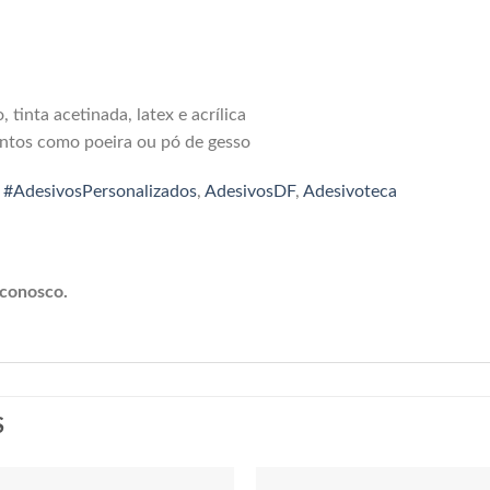
 tinta acetinada, latex e acrílica
mentos como poeira ou pó de gesso
,
#AdesivosPersonalizados
,
AdesivosDF
,
Adesivoteca
 conosco.
S