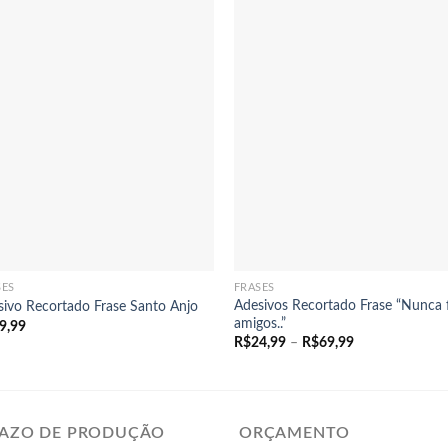
+
+
SES
FRASES
Adesivos Recortado Frase “Nunca f
sivo Recortado Frase Santo Anjo
amigos..”
9,99
Faixa
R$
24,99
–
R$
69,99
de
preço:
R$24,99
através
R$69,99
AZO DE PRODUÇÃO
ORÇAMENTO