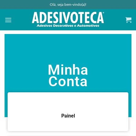
Olá, seja bem-vindo(a)!
Minha
Conta
Painel