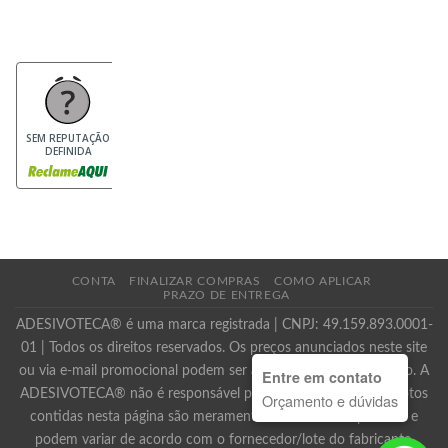
SEM REPUTAÇÃO
DEFINIDA
CONTA
FINALIZAR COMPRAS
COMO APLICAR
PRAZO DE ENTREGA
ADESIVOTECA® é uma marca registrada | CNPJ: 49.159.893.0001-
01 | Todos os direitos reservados. Os preços anunciados neste site
ou via e-mail promocional podem ser alterados sem prévio aviso. A
Entre em contato
ADESIVOTECA® não é responsável por erros descritivos. As fotos
Orçamento e dúvidas
contidas nesta página são meramente ilustrativas do produto e
podem variar de acordo com o fornecedor/lote do fabricante.