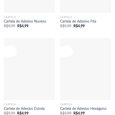
CARTELA
CARTELA
Cartela de Adesivo Nuvens
Cartela de Adesivo Fita
O
O
O
O
R$
9,99
R$
4,99
R$
9,99
R$
4,99
preço
preço
preço
preço
original
atual
original
atual
era:
é:
era:
é:
R$9,99.
R$4,99.
R$9,99.
R$4,99.
Oferta!
Oferta!
CARTELA
CARTELA
Cartela de Adesivo Estrela
Cartela de Adesivo Hexágono
O
O
O
O
R$
9,99
R$
4,99
R$
9,99
R$
4,99