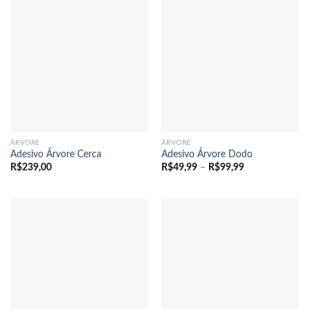
ÁRVORE
ÁRVORE
Adesivo Árvore Cerca
Adesivo Árvore Dodo
Faixa
R$
239,00
R$
49,99
–
R$
99,99
de
preço:
R$49,99
através
R$99,99