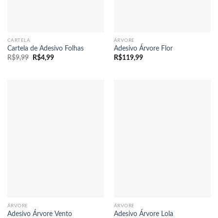
CARTELA
ÁRVORE
Cartela de Adesivo Folhas
Adesivo Árvore Flor
O
O
R$
9,99
R$
4,99
R$
119,99
preço
preço
original
atual
era:
é:
R$9,99.
R$4,99.
ÁRVORE
ÁRVORE
Adesivo Árvore Vento
Adesivo Árvore Lola