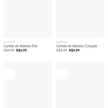
CARTELA
CARTELA
Cartela de Adesivo Flor
Cartela de Adesivo Coração
O
O
O
O
R$
9,99
R$
4,99
R$
9,99
R$
4,99
preço
preço
preço
preço
original
atual
original
atual
era:
é:
era:
é:
R$9,99.
R$4,99.
R$9,99.
R$4,99.
Oferta!
Oferta!