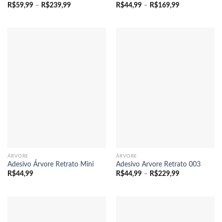
Faixa
Faixa
R$
59,99
–
R$
239,99
R$
44,99
–
R$
169,99
de
de
preço:
preço:
R$59,99
R$44,99
através
através
R$239,99
R$169,99
ÁRVORE
ÁRVORE
Adesivo Árvore Retrato Mini
Adesivo Arvore Retrato 003
Faixa
R$
44,99
R$
44,99
–
R$
229,99
de
preço:
R$44,99
através
R$229,99