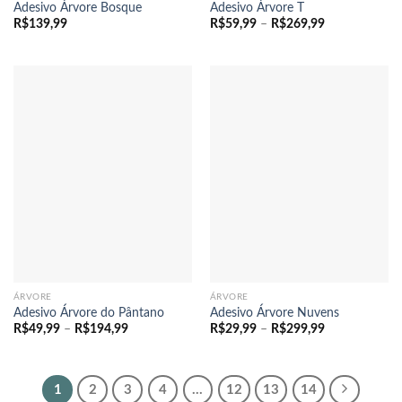
Adesivo Árvore Bosque
Adesivo Árvore T
Faixa
R$
139,99
R$
59,99
–
R$
269,99
de
preço:
R$59,99
através
R$269,99
ÁRVORE
ÁRVORE
Adesivo Árvore do Pântano
Adesivo Árvore Nuvens
Faixa
Faixa
R$
49,99
–
R$
194,99
R$
29,99
–
R$
299,99
de
de
preço:
preço:
R$49,99
R$29,99
através
através
R$194,99
R$299,99
1
2
3
4
…
12
13
14