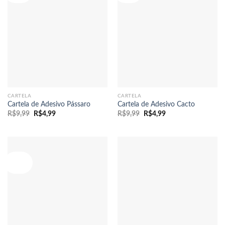
CARTELA
CARTELA
Cartela de Adesivo Pássaro
Cartela de Adesivo Cacto
O
O
O
O
R$
9,99
R$
4,99
R$
9,99
R$
4,99
preço
preço
preço
preço
original
atual
original
atual
era:
é:
era:
é:
R$9,99.
R$4,99.
R$9,99.
R$4,99.
Oferta!