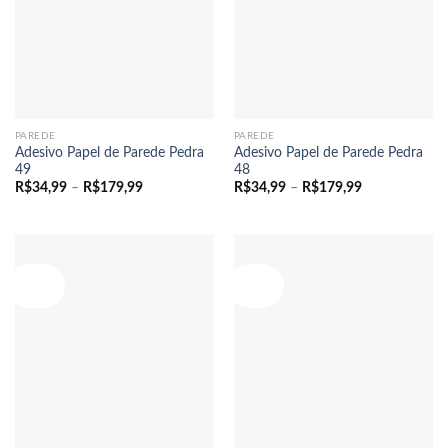
PAREDE
PAREDE
Adesivo Papel de Parede Pedra
Adesivo Papel de Parede Pedra
49
48
Faixa
Faixa
R$
34,99
–
R$
179,99
R$
34,99
–
R$
179,99
de
de
preço:
preço:
R$34,99
R$34,99
através
através
R$179,99
R$179,99
Oferta!
Oferta!