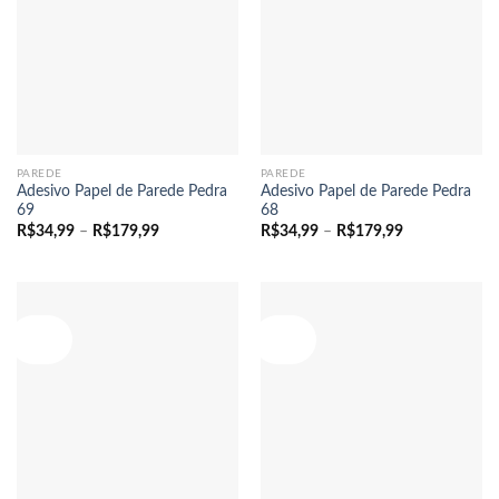
PAREDE
PAREDE
Adesivo Papel de Parede Pedra
Adesivo Papel de Parede Pedra
69
68
Faixa
Faixa
R$
34,99
–
R$
179,99
R$
34,99
–
R$
179,99
de
de
preço:
preço:
R$34,99
R$34,99
através
através
R$179,99
R$179,99
Oferta!
Oferta!