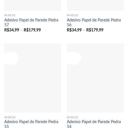
PAREDE
PAREDE
Adesivo Papel de Parede Pedra
Adesivo Papel de Parede Pedra
57
56
Faixa
Faixa
R$
34,99
–
R$
179,99
R$
34,99
–
R$
179,99
de
de
preço:
preço:
R$34,99
R$34,99
através
através
R$179,99
R$179,99
Oferta!
Oferta!
PAREDE
PAREDE
Adesivo Papel de Parede Pedra
Adesivo Papel de Parede Pedra
55
54