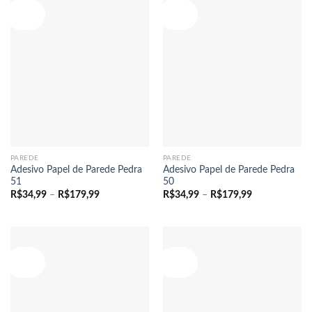
Oferta!
Oferta!
PAREDE
PAREDE
Adesivo Papel de Parede Pedra
Adesivo Papel de Parede Pedra
51
50
Faixa
Faixa
R$
34,99
–
R$
179,99
R$
34,99
–
R$
179,99
de
de
preço:
preço:
R$34,99
R$34,99
através
através
R$179,99
R$179,99
Oferta!
Oferta!