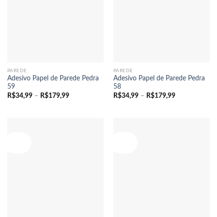
PAREDE
PAREDE
Adesivo Papel de Parede Pedra
Adesivo Papel de Parede Pedra
59
58
Faixa
Faixa
R$
34,99
–
R$
179,99
R$
34,99
–
R$
179,99
de
de
preço:
preço:
R$34,99
R$34,99
através
através
R$179,99
R$179,99
Oferta!
Oferta!