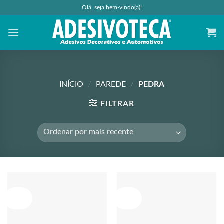
Skip
Olá, seja bem-vindo(a)!
to
content
INÍCIO
/
PAREDE
/
PEDRA
FILTRAR
Oferta!
Oferta!