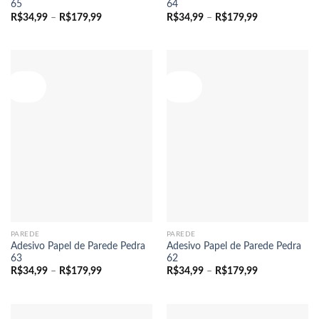
65
64
Faixa
Faixa
R$
34,99
–
R$
179,99
R$
34,99
–
R$
179,99
de
de
preço:
preço:
R$34,99
R$34,99
através
através
R$179,99
R$179,99
Oferta!
Oferta!
PAREDE
PAREDE
Adesivo Papel de Parede Pedra
Adesivo Papel de Parede Pedra
63
62
Faixa
Faixa
R$
34,99
–
R$
179,99
R$
34,99
–
R$
179,99
de
de
preço:
preço:
R$34,99
R$34,99
através
através
R$179,99
R$179,99