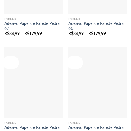
PAREDE
PAREDE
Adesivo Papel de Parede Pedra
Adesivo Papel de Parede Pedra
67
66
Faixa
Faixa
R$
34,99
–
R$
179,99
R$
34,99
–
R$
179,99
de
de
preço:
preço:
R$34,99
R$34,99
através
através
R$179,99
R$179,99
Oferta!
Oferta!
PAREDE
PAREDE
Adesivo Papel de Parede Pedra
Adesivo Papel de Parede Pedra