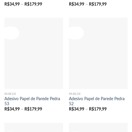
Faixa
Faixa
R$
34,99
–
R$
179,99
R$
34,99
–
R$
179,99
de
de
preço:
preço:
R$34,99
R$34,99
através
através
R$179,99
R$179,99
Oferta!
Oferta!
PAREDE
PAREDE
Adesivo Papel de Parede Pedra
Adesivo Papel de Parede Pedra
53
52
Faixa
Faixa
R$
34,99
–
R$
179,99
R$
34,99
–
R$
179,99
de
de
preço:
preço:
R$34,99
R$34,99
através
através
R$179,99
R$179,99