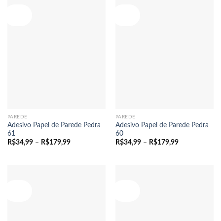
Oferta!
Oferta!
PAREDE
PAREDE
Adesivo Papel de Parede Pedra
Adesivo Papel de Parede Pedra
61
60
Faixa
Faixa
R$
34,99
–
R$
179,99
R$
34,99
–
R$
179,99
de
de
preço:
preço:
R$34,99
R$34,99
através
através
R$179,99
R$179,99
Oferta!
Oferta!