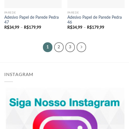
PAREDE
PAREDE
Adesivo Papel de Parede Pedra
Adesivo Papel de Parede Pedra
47
46
Faixa
Faixa
R$
34,99
–
R$
179,99
R$
34,99
–
R$
179,99
de
de
preço:
preço:
R$34,99
R$34,99
através
através
R$179,99
R$179,99
1
2
3
INSTAGRAM