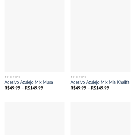
R$149,99
através
R$149,99
AZULEJOS
AZULEJOS
Adesivo Azulejo Mix Musa
Adesivo Azulejo Mix Mia Khalifa
Faixa
Faixa
R$
49,99
–
R$
149,99
R$
49,99
–
R$
149,99
de
de
preço:
preço:
R$49,99
R$49,99
através
através
R$149,99
R$149,99