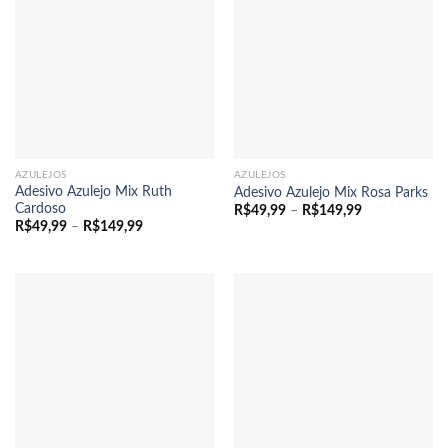
AZULEJOS
AZULEJOS
Adesivo Azulejo Mix Ruth
Adesivo Azulejo Mix Rosa Parks
Cardoso
Faixa
R$
49,99
–
R$
149,99
de
Faixa
R$
49,99
–
R$
149,99
preço:
de
R$49,99
preço:
através
R$49,99
R$149,99
através
R$149,99