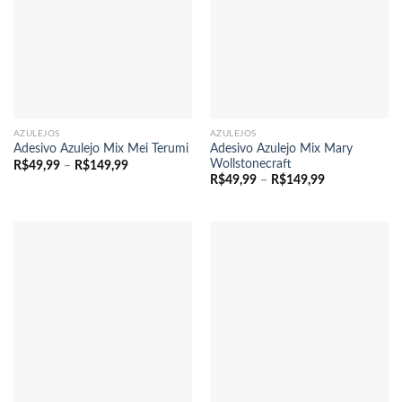
AZULEJOS
AZULEJOS
Adesivo Azulejo Mix Mary
Adesivo Azulejo Mix Mei Terumi
Wollstonecraft
Faixa
R$
49,99
–
R$
149,99
de
Faixa
R$
49,99
–
R$
149,99
preço:
de
R$49,99
preço:
através
R$49,99
R$149,99
através
R$149,99