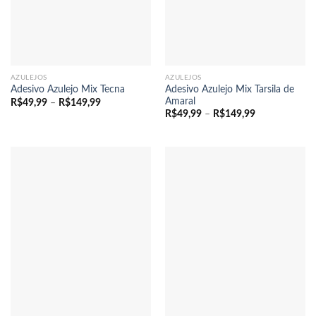
AZULEJOS
AZULEJOS
Adesivo Azulejo Mix Tarsila de
Adesivo Azulejo Mix Tecna
Amaral
Faixa
R$
49,99
–
R$
149,99
de
Faixa
R$
49,99
–
R$
149,99
preço:
de
R$49,99
preço:
através
R$49,99
R$149,99
através
R$149,99