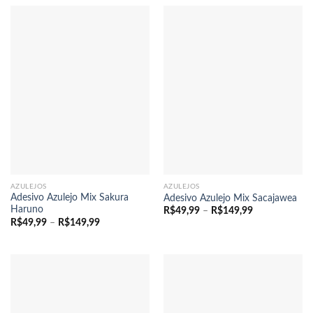
R$49,99
R$149,99
através
R$149,99
AZULEJOS
AZULEJOS
Adesivo Azulejo Mix Sakura
Adesivo Azulejo Mix Sacajawea
Haruno
Faixa
R$
49,99
–
R$
149,99
de
Faixa
R$
49,99
–
R$
149,99
preço:
de
R$49,99
preço:
através
R$49,99
R$149,99
através
R$149,99