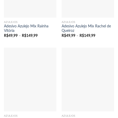
AZULEJOS
AZULEJOS
Adesivo Azulejo Mix Rainha
Adesivo Azulejo Mix Rachel de
Vitória
Queiroz
Faixa
Faixa
R$
49,99
–
R$
149,99
R$
49,99
–
R$
149,99
de
de
preço:
preço:
R$49,99
R$49,99
através
através
R$149,99
R$149,99
AZULEJOS
AZULEJOS