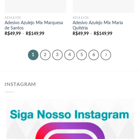
AZULEJOS
AZULEJOS
Adesivo Azulejo Mix Marquesa
Adesivo Azulejo Mix Maria
de Santos
Quitéria
Faixa
Faixa
R$
49,99
–
R$
149,99
R$
49,99
–
R$
149,99
de
de
preço:
preço:
R$49,99
R$49,99
através
através
R$149,99
R$149,99
1
2
3
4
5
6
INSTAGRAM