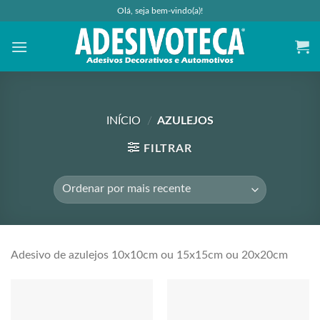
Skip
Olá, seja bem-vindo(a)!
to
content
INÍCIO
/
AZULEJOS
FILTRAR
Adesivo de azulejos 10x10cm ou 15x15cm ou 20x20cm