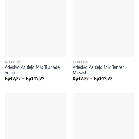
AZULEJOS
AZULEJOS
Adesivo Azulejo Mix Tsunade
Adesivo Azulejo Mix Tenten
Senju
Mitsashi
Faixa
Faixa
R$
49,99
–
R$
149,99
R$
49,99
–
R$
149,99
de
de
preço:
preço:
R$49,99
R$49,99
através
através
R$149,99
R$149,99