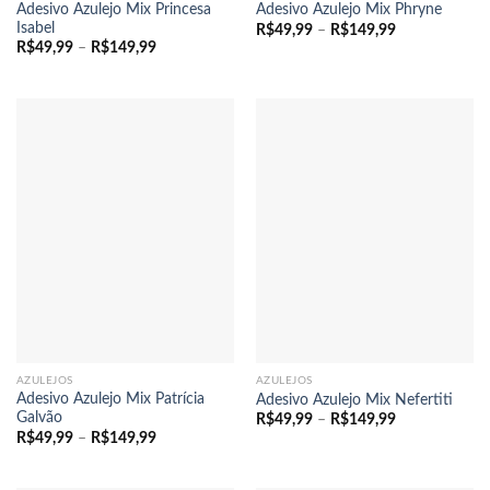
Adesivo Azulejo Mix Princesa
Adesivo Azulejo Mix Phryne
Isabel
Faixa
R$
49,99
–
R$
149,99
de
Faixa
R$
49,99
–
R$
149,99
preço:
de
R$49,99
preço:
através
R$49,99
R$149,99
através
R$149,99
AZULEJOS
AZULEJOS
Adesivo Azulejo Mix Patrícia
Adesivo Azulejo Mix Nefertiti
Galvão
Faixa
R$
49,99
–
R$
149,99
de
Faixa
R$
49,99
–
R$
149,99
preço:
de
R$49,99
preço:
através
R$49,99