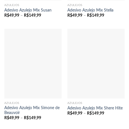
AZULEJOS
AZULEJOS
Adesivo Azulejo Mix Susan
Adesivo Azulejo Mix Stella
Faixa
Faixa
R$
49,99
–
R$
149,99
R$
49,99
–
R$
149,99
de
de
preço:
preço:
R$49,99
R$49,99
através
através
R$149,99
R$149,99
AZULEJOS
AZULEJOS
Adesivo Azulejo Mix Simone de
Adesivo Azulejo Mix Shere Hite
Beauvoir
Faixa
R$
49,99
–
R$
149,99
de
Faixa
R$
49,99
–
R$
149,99
preço:
de
R$49,99
preço:
através