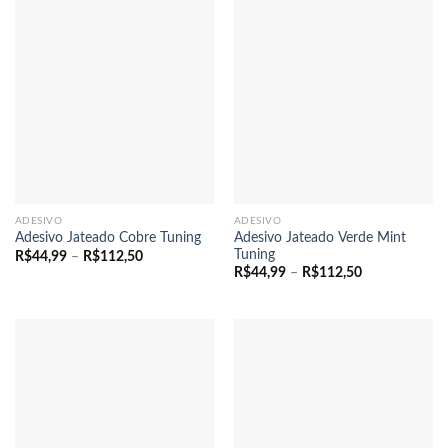
ADESIVO
ADESIVO
Adesivo Jateado Verde Mint
Adesivo Jateado Cobre Tuning
Tuning
Faixa
R$
44,99
–
R$
112,50
de
Faixa
R$
44,99
–
R$
112,50
preço:
de
R$44,99
preço:
através
R$44,99
R$112,50
através
R$112,50