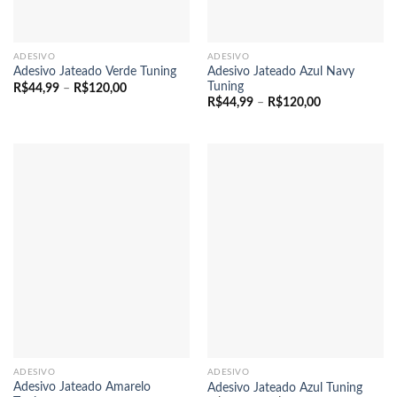
ADESIVO
ADESIVO
Adesivo Jateado Azul Navy
Adesivo Jateado Verde Tuning
Tuning
Faixa
R$
44,99
–
R$
120,00
de
Faixa
R$
44,99
–
R$
120,00
preço:
de
R$44,99
preço:
através
R$44,99
R$120,00
através
R$120,00
ADESIVO
ADESIVO
Adesivo Jateado Amarelo
Adesivo Jateado Azul Tuning