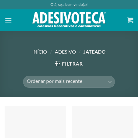
Skip
Olá, seja bem-vindo(a)!
to
content
INÍCIO
/
ADESIVO
/
JATEADO
FILTRAR