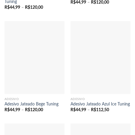
Tuning
Faixa
R$
44,99
–
R$
120,00
de
Faixa
R$
44,99
–
R$
120,00
preço:
de
R$44,99
preço:
através
R$44,99
R$120,00
através
R$120,00
ADESIVO
ADESIVO
Adesivo Jateado Bege Tuning
Adesivo Jateado Azul Ice Tuning
Faixa
Faixa
R$
44,99
–
R$
120,00
R$
44,99
–
R$
112,50
de
de
preço:
preço:
R$44,99
R$44,99
através
através
R$120,00
R$112,50