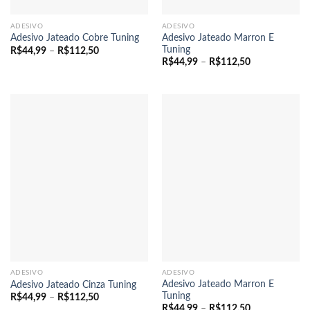
ADESIVO
ADESIVO
Adesivo Jateado Marron E
Adesivo Jateado Cobre Tuning
Tuning
Faixa
R$
44,99
–
R$
112,50
de
Faixa
R$
44,99
–
R$
112,50
preço:
de
R$44,99
preço:
através
R$44,99
R$112,50
através
R$112,50
ADESIVO
ADESIVO
Adesivo Jateado Marron E
Adesivo Jateado Cinza Tuning
Tuning
Faixa
R$
44,99
–
R$
112,50
de
Faixa
R$
44,99
–
R$
112,50