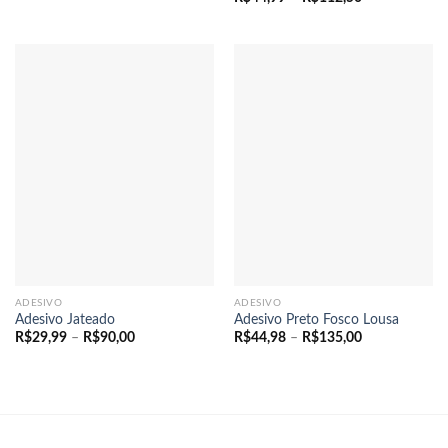
preço:
de
R$44,99
preço:
através
R$44,99
R$112,50
através
R$112,50
ADESIVO
ADESIVO
Adesivo Jateado
Adesivo Preto Fosco Lousa
Faixa
Faixa
R$
29,99
–
R$
90,00
R$
44,98
–
R$
135,00
de
de
preço:
preço:
R$29,99
R$44,98
através
através
R$90,00
R$135,00