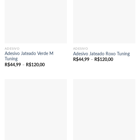
ADESIVO
ADESIVO
Adesivo Jateado Verde M
Adesivo Jateado Roxo Tuning
Tuning
Faixa
R$
44,99
–
R$
120,00
de
Faixa
R$
44,99
–
R$
120,00
preço:
de
R$44,99
preço:
através
R$44,99
R$120,00
através
R$120,00