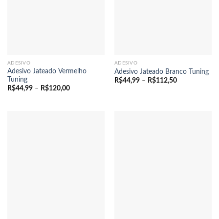
ADESIVO
ADESIVO
Adesivo Jateado Vermelho
Adesivo Jateado Branco Tuning
Tuning
Faixa
R$
44,99
–
R$
112,50
de
Faixa
R$
44,99
–
R$
120,00
preço:
de
R$44,99
preço:
através
R$44,99
R$112,50
através
R$120,00